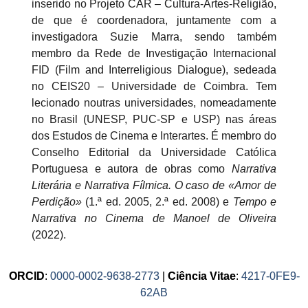
inserido no Projeto CAR – Cultura-Artes-Religião,
de que é coordenadora, juntamente com a
investigadora Suzie Marra, sendo também
membro da Rede de Investigação Internacional
FID (Film and Interreligious Dialogue), sedeada
no CEIS20 – Universidade de Coimbra. Tem
lecionado noutras universidades, nomeadamente
no Brasil (UNESP, PUC-SP e USP) nas áreas
dos Estudos de Cinema e Interartes. É membro do
Conselho Editorial da Universidade Católica
Portuguesa e autora de obras como
Narrativa
Literária e Narrativa Fílmica. O caso de «Amor de
Perdição»
(1.ª ed. 2005, 2.ª ed. 2008) e
Tempo e
Narrativa no Cinema de Manoel de Oliveira
(2022).
ORCID
:
0000-0002-9638-2773
|
Ciência Vitae
:
4217-0FE9-
62AB